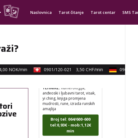
tel:0,93€ - mob:1,12€
min
Naslovnica
Tarot čitanje
Tarot centar
SMS Ta
raži?
VESNA
/ Kod 05
00 NOK/min
0901/120-021
3,50 CHF/min
0900/830-
Tarot savjetnik je slobodan
TEHNIKE:
numerologija,
anđeoski i ljubavni tarot, visak,
yi ching, knjiga promjena
mudrosti, rune, izrada runskih
amajlija
tori
ozive
Broj tel: 064/600-600
tel:0,93€ - mob:1,12€
min