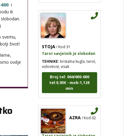
-600
i
odu ili
i slobodan.
)
o svemu,
STOJA
/ Kod 31
olji život!
Tarot savjetnik je slobodan
TEHNIKE:
kristalna kugla, tarot,
bleme,
vidovitost, visak
 smo ovdje
Broj tel: 064/600-600
tel:0,93€ - mob:1,12€
min
tko
AZRA
/ Kod 02
Tarot savjetnik je slobodan