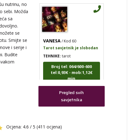
šu nutrinu, no
u o sebi. Možda
jeća sa
dovoljno.
možete se
VANESA
/ Kod 60
votu. Smijte se
Tarot savjetnik je slobodan
ove i serije i
TEHNIKE:
tarot
i. Budite
Broj tel: 064/600-600
 svakom
tel:0,93€ - mob:1,12€
min
Pregled svih
savjetnika
ak,
kih
IRIDA - MAGDALENA
Ocjena:
4.6 / 5 (411 ocjena)
/ Kod
36
Tarot savjetnik je slobodan