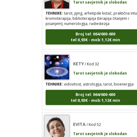
TEHNIKE:
tarot, jijing, arhetipski kotač, praktična intu
kromoterapija, biblioterapija (terapija čitanjem i
pisanjem), numerologija, radiestezija
Broj tel: 064/600-600
tel:0,93€ - mob:1,12€ min
KETY
/ Kod 32
Tarot savjetnik je slobodan
TEHNIKE:
vidovitost, astrologija, tarot, bioenergija
Broj tel: 064/600-600
tel:0,93€ - mob:1,12€ min
EVITA
/ Kod 52
Tarot savjetnik je slobodan