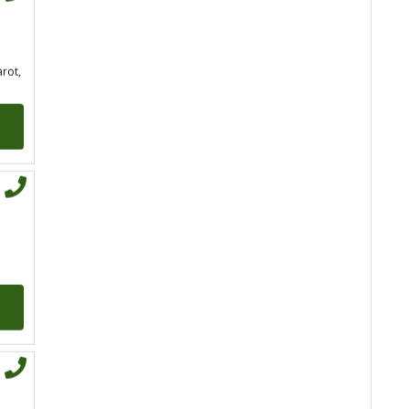
min
arot,
EVITA
/ Kod 52
Tarot savjetnik je slobodan
TEHNIKE:
tarot
Broj tel: 064/600-600
tel:0,93€ - mob:1,12€
min
VERICA
/ Kod 35