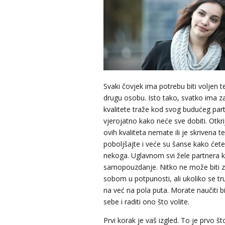
Svaki čovjek ima potrebu biti voljen te 
drugu osobu. Isto tako, svatko ima z
kvalitete traže kod svog budućeg part
vjerojatno kako neće sve dobiti. Otkri
ovih kvaliteta nemate ili je skrivena te
poboljšajte i veće su šanse kako ćet
nekoga. Uglavnom svi žele partnera k
samopouzdanje. Nitko ne može biti 
sobom u potpunosti, ali ukoliko se tr
na već na pola puta. Morate naučiti bit
sebe i raditi ono što volite.
Prvi korak je vaš izgled. To je prvo što