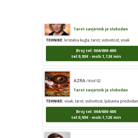
STOJA
/ Kod 31
Tarot savjetnik je slobodan
TEHNIKE:
kristalna kugla, tarot, vidovitost, visak
Broj tel: 064/600-600
tel:0,93€ - mob:1,12€ min
AZRA
/ Kod 02
Tarot savjetnik je slobodan
TEHNIKE:
visak, tarot, vidovitost, ljubavna predviđan
Broj tel: 064/600-600
tel:0,93€ - mob:1,12€ min
DORA
/ Kod 37