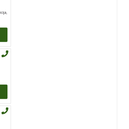
Tarot savjetnik je slobodan
icija,
TEHNIKE:
tarot, razgovori
Broj tel: 064/600-600
tel:0,93€ - mob:1,12€
min
KRISTINA
/ Kod 160
Tarot savjetnik je zauzet
TEHNIKE:
asrologija;
numerologija, tarot
Broj tel: 064/600-600
tel:0,93€ - mob:1,12€
min