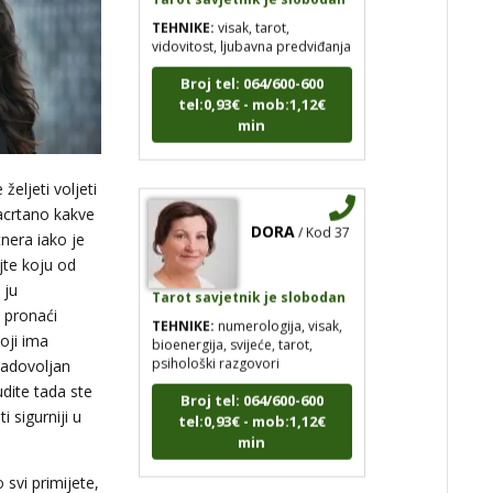
TEHNIKE:
visak, tarot,
vidovitost, ljubavna predviđanja
Broj tel: 064/600-600
tel:0,93€ - mob:1,12€
min
željeti voljeti
DORA
/ Kod 37
acrtano kakve
nera iako je
jte koju od
Tarot savjetnik je slobodan
 ju
TEHNIKE:
numerologija, visak,
e pronaći
bioenergija, svijeće, tarot,
psihološki razgovori
oji ima
zadovoljan
Broj tel: 064/600-600
udite tada ste
tel:0,93€ - mob:1,12€
i sigurniji u
min
 svi primijete,