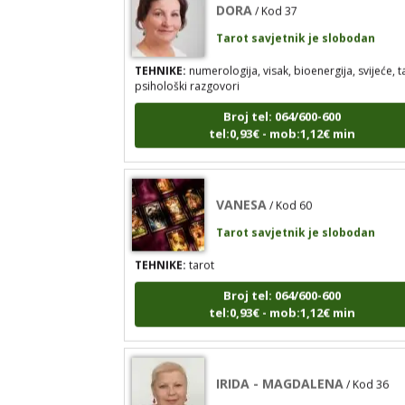
Tarot savjetnik je slobodan
TEHNIKE:
numerologija, visak, bioenergija, svijeće, t
psihološki razgovori
Broj tel: 064/600-600
tel:0,93€ - mob:1,12€ min
VANESA
/ Kod 60
Tarot savjetnik je slobodan
TEHNIKE:
tarot
Broj tel: 064/600-600
tel:0,93€ - mob:1,12€ min
IRIDA - MAGDALENA
/ Kod 36
Tarot savjetnik je slobodan