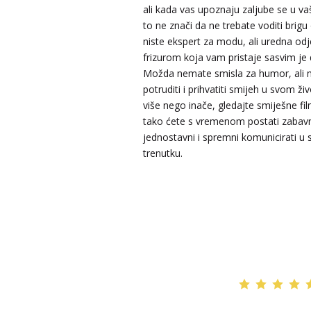
ali kada vas upoznaju zaljube se u va
to ne znači da ne trebate voditi brig
KRISTINA
niste ekspert za modu, ali uredna od
/ Kod 160
frizurom koja vam pristaje sasvim je 
Tarot savjetnik je zauzet
Možda nemate smisla za humor, ali 
TEHNIKE:
asrologija; numerologija, tarot
potruditi i prihvatiti smijeh u svom ži
više nego inače, gledajte smiješne film
Broj tel: 064/600-600
tako ćete s vremenom postati zabavn
tel:0,93€ - mob:1,12€ min
jednostavni i spremni komunicirati u
trenutku.
VESNA
/ Kod 05
Tarot savjetnik je slobodan
TEHNIKE:
numerologija, anđeoski i ljubavni tarot, vis
yi ching, knjiga promjena mudrosti, rune, izrada runs
amajlija
Broj tel: 064/600-600
tel:0,93€ - mob:1,12€ min