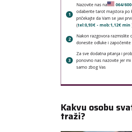
Nazovite nas na
064/600
odaberite tarot majstora po k
1
pričekajte da Vam se javi prv
(
tel:0,93€ - mob:1,12€ min
Nakon razgovora razmislite 
2
donesite odluke i započenite b
Za sve dodatna pitanja i pro
3
ponovno nas nazovite jer mi
samo zbog Vas
Kakvu osobu sva
traži?