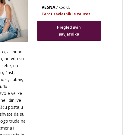
VESNA
/ Kod 05
Tarot savjetnik je zauzet
TEHNIKE:
numerologija,
anđeoski i ljubavni tarot, visak,
Pregled svih
yi ching, knjiga promjena
savjetnika
mudrosti, rune, izrada runskih
amajlija
Broj tel: 064/600-600
to, ali puno
tel:0,93€ - mob:1,12€
, no vrlo su
min
a sebe, na
o, čast,
ost, ljubav,
budu
svoje velike
e i dirljive
šću postaju
 shvate da su
mnogo truda na
remena i
 situacija je