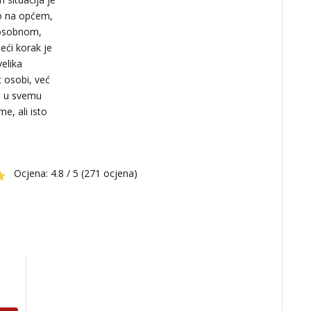
ko na općem,
 osobnom,
deći korak je
velika
t osobi, već
je u svemu
me, ali isto
Ocjena:
4.8 / 5 (271 ocjena)