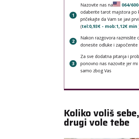
Nazovite nas na
064/600
odaberite tarot majstora po k
1
pričekajte da Vam se javi prv
(
tel:0,93€ - mob:1,12€ min
Nakon razgovora razmislite 
2
donesite odluke i započenite b
Za sve dodatna pitanja i pro
3
ponovno nas nazovite jer mi
samo zbog Vas
Koliko voliš sebe,
drugi vole tebe