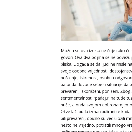
Možda se ova izreka ne čuje tako čes
govori. Ova dva pojma se ne povezuju
bliska. Događa se da ljudi ne misle n
svoje osobne vrijednosti: dostojanstv
poštenje, iskrenost, osobnu odgovorn
pa onda dovode sebe u situacije da 
prevareni, iskorišteni, poniženi. Zbog 
sentimentalnosti “padaju” na tuđe tužn
priče, a onda svojom dobronamjemo
žrtve laži budu izmanipulirani te kada
bili prevareni, obično su već uložili 
nešto ne vrijedno, potratili mnogo v
većinom mnogo novaca. Izlaz iz takvih