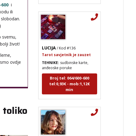
-600
i
odu ili
i slobodan.
)
o svemu,
olji život!
LUCIJA
/ Kod #136
Tarot savjetnik je zauzet
bleme,
TEHNIKE:
sudbinske karte,
 smo ovdje
anđeoske poruke
Broj tel: 064/600-600
tel:0,93€ - mob:1,12€
min
 toliko