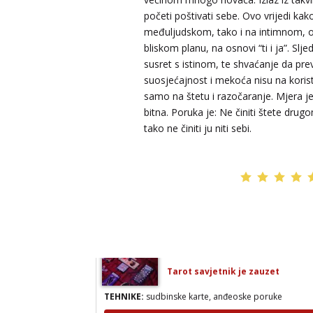
početi poštivati sebe. Ovo vrijedi ka
međuljudskom, tako i na intimnom,
bliskom planu, na osnovi “ti i ja”. Slje
susret s istinom, te shvaćanje da pre
suosjećajnost i mekoća nisu na koris
samo na štetu i razočaranje. Mjera 
bitna. Poruka je: Ne činiti štete drugo
tako ne činiti ju niti sebi.
LUCIJA
/ Kod #136
Tarot savjetnik je zauzet
TEHNIKE:
sudbinske karte, anđeoske poruke
Broj tel: 064/600-600