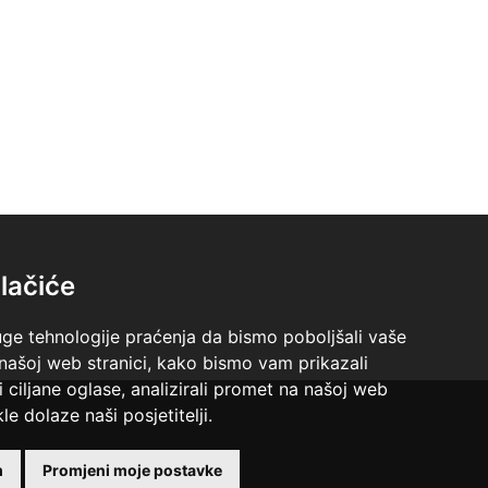
lačiće
uge tehnologije praćenja da bismo poboljšali vaše
 našoj web stranici, kako bismo vam prikazali
i ciljane oglase, analizirali promet na našoj web
le dolaze naši posjetitelji.
 +18 godina.
m
Promjeni moje postavke