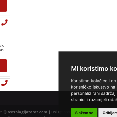
ak,
kih
Mi koristimo ko
Koristimo kolačiće i dr
korisničko iskustvo na
personalizirani sadržaj 
stranici i razumjeli odak
ght Ⓒ
astrologijatarot.com
| Usluge smiju koristiti osobe starije od
Slažem se
Odbija