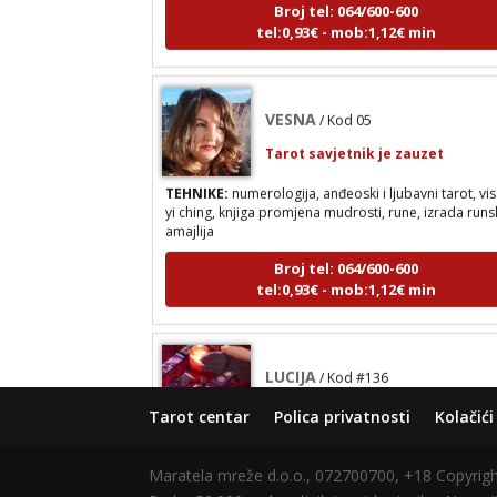
tel:0,93€ - mob:1,12€ min
VESNA
/ Kod 05
Tarot savjetnik je zauzet
TEHNIKE:
numerologija, anđeoski i ljubavni tarot, vis
yi ching, knjiga promjena mudrosti, rune, izrada runs
amajlija
Broj tel: 064/600-600
tel:0,93€ - mob:1,12€ min
LUCIJA
/ Kod #136
Tarot savjetnik je zauzet
Tarot centar
Polica privatnosti
Kolačići
TEHNIKE:
sudbinske karte, anđeoske poruke
Broj tel: 064/600-600
Maratela mreže d.o.o., 072700700, +18 Copyri
tel:0,93€ - mob:1,12€ min