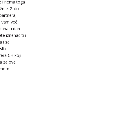
ne i nema toga
ižnje. Zato
 partnera,
ko vam već
 dana u dan
VESNA
/ Kod 05
e iznenaditi i
Tarot savjetnik je slobodan
a i sa
TEHNIKE:
numerologija,
ite i
anđeoski i ljubavni tarot, visak,
era CH koji
yi ching, knjiga promjena
mudrosti, rune, izrada runskih
a za ove
amajlija
ivnom
Broj tel: 064/600-600
tel:0,93€ - mob:1,12€
min