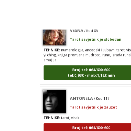
tel:0,93€ - mob:1,12€ min
VESNA
/ Kod 05
Tarot savjetnik je slobodan
TEHNIKE:
numerologija, anđeoski i ljubavni tarot, vis
yi ching, knjiga promjena mudrosti, rune, izrada runs
amajlija
Broj tel: 064/600-600
tel:0,93€ - mob:1,12€ min
ANTONELA
/ Kod 117
Tarot savjetnik je zauzet
TEHNIKE:
tarot, visak
Broj tel: 064/600-600
tel:0,93€ - mob:1,12€ min