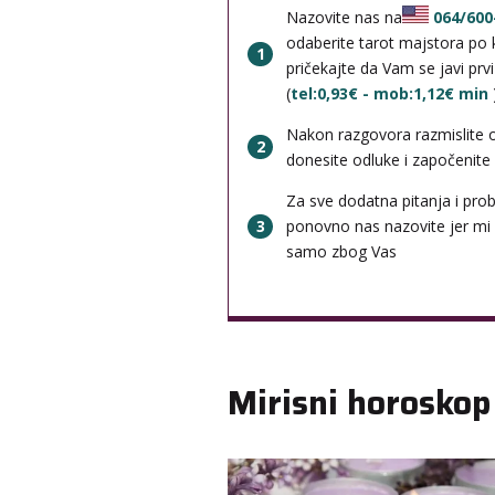
Nazovite nas na
064/600
odaberite tarot majstora po k
1
pričekajte da Vam se javi prv
(
tel:0,93€ - mob:1,12€ min
Nakon razgovora razmislite 
2
donesite odluke i započenite b
Za sve dodatna pitanja i pro
3
ponovno nas nazovite jer mi
samo zbog Vas
Mirisni horoskop 