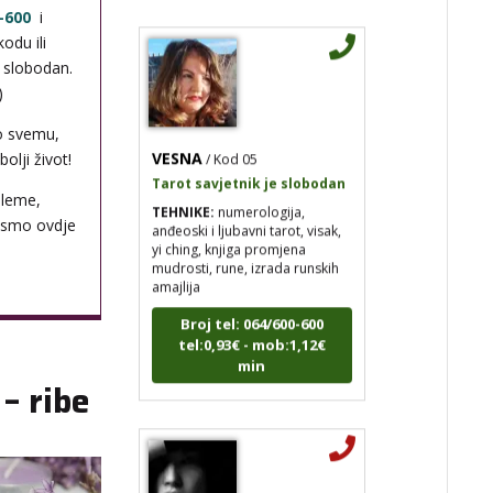
-600
i
odu ili
i slobodan.
)
o svemu,
VESNA
/ Kod 05
olji život!
Tarot savjetnik je slobodan
TEHNIKE:
numerologija,
bleme,
anđeoski i ljubavni tarot, visak,
 smo ovdje
yi ching, knjiga promjena
mudrosti, rune, izrada runskih
amajlija
Broj tel: 064/600-600
tel:0,93€ - mob:1,12€
min
– ribe