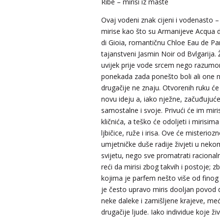
Ribe – mirisi iz mašte
Ovaj vodeni znak cijeni i vodenasto –
mirise kao što su Armanijeve Acqua d
di Gioia, romantičnu Chloe Eau de Pa
tajanstveni Jasmin Noir od Bvlgarija. 
uvijek prije vode srcem nego razum
ponekada zada ponešto boli ali one 
drugačije ne znaju. Otvorenih ruku ć
novu ideju a, iako nježne, začuđujuć
samostalne i svoje. Privući će im miri
kličnića, a teško će odoljeti i mirisi
ljbičice, ruže i irisa. Ove će misteriozn
umjetničke duše radije živjeti u nek
svijetu, nego sve promatrati raciona
reći da mirisi zbog takvih i postoje; z
kojima je parfem nešto više od finog 
je često upravo miris dooljan povod 
neke daleke i zamišljene krajeve, m
drugačije ljude. Iako individue koje ž