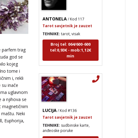
ANTONELA
/ Kod 117
Tarot savjetnik je zauzet
TEHNIKE:
tarot, visak
Broj tel: 064/600-600
tel:0,93€ - mob:1,12€
min
e parfem trag
 kuda god se
bilo kojeg
dno tome i
čnim i, rekli
 su inače
 njima uglavnom
e a njihova se
LUCIJA
/ Kod #136
et magnetičnim
Tarot savjetnik je zauzet
 maštu. Neki
TEHNIKE:
sudbinske karte,
, Euphorija,
anđeoske poruke
Broj tel: 064/600-600