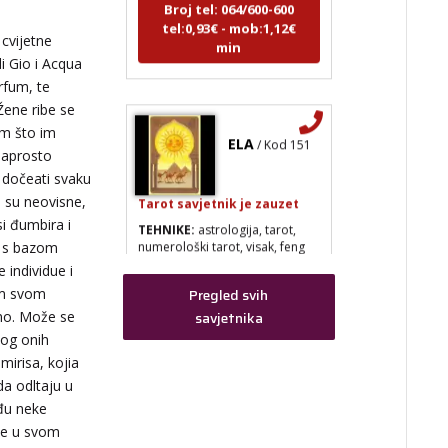
tel:0,93€ - mob:1,12€
min
 cvijetne
i Gio i Acqua
rfum, te
Žene ribe se
ELA
/ Kod 151
om što im
naprosto
e dočeati svaku
Tarot savjetnik je zauzet
e su neovisne,
TEHNIKE:
astrologija, tarot,
si đumbira i
numerološki tarot, visak, feng
shui numerologija, anđeoski
ma s bazom
brojevi, tumačenje snova, rune,
e individue i
kristali, reiki, terapija bojama,
om svom
Pregled svih
anđeoske karte, iscjeljivanje
anđeoskim energijama
lno. Može se
savjetnika
bog onih
Broj tel: 064/600-600
mirisa, kojia
tel:0,93€ - mob:1,12€
min
da odltaju u
eđu neke
ive u svom