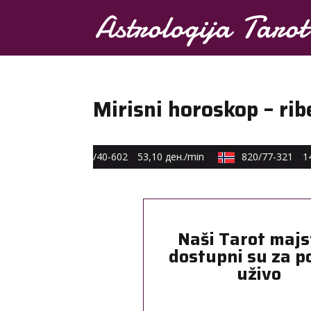
Mirisni horoskop – rib
€ min
0590/40-602
53,10 ден./min
820/77-321
14,
Naši Tarot majs
dostupni su za p
uživo