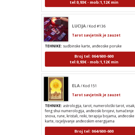
LUCIJA
/ Kod #136
Tarot savjetnik je zauzet
TEHNIKE:
sudbinske karte, anđeoske poruke
Broj tel: 064/600-600
tel:0,93€ - mob:1,12€ min
ELA
/ Kod 151
Tarot savjetnik je zauzet
TEHNIKE:
astrologija, tarot, numerološki tarot, visak
feng shui numerologija, anđeoski brojevi, tumačenje
snova, rune, kristali, reiki, terapija bojama, anđeoske
karte, iscjeljivanje anđeoskim energijama
Broj tel: 064/600-600
tel:0,93€ - mob:1,12€ min