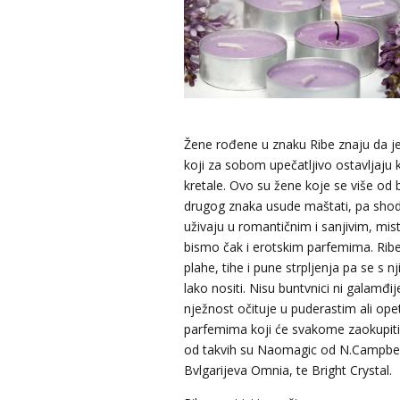
Žene rođene u znaku Ribe znaju da j
koji za sobom upečatljivo ostavljaju
kretale. Ovo su žene koje se više od 
drugog znaka usude maštati, pa sho
uživaju u romantičnim i sanjivim, misti
bismo čak i erotskim parfemima. Ribe
plahe, tihe i pune strpljenja pa se s
lako nositi. Nisu buntvnici ni galamđij
nježnost očituje u puderastim ali op
parfemima koji će svakome zaokupiti
od takvih su Naomagic od N.Campbell
Bvlgarijeva Omnia, te Bright Crystal.