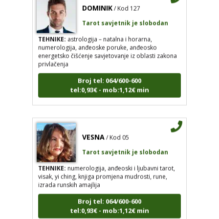
Tarot savjetnik je slobodan
TEHNIKE:
astrologija – natalna i horarna,
numerologija, anđeoske poruke, anđeosko
energetsko čišćenje savjetovanje iz oblasti zakona
privlačenja
Broj tel: 064/600-600
tel:0,93€ - mob:1,12€ min
VESNA
/ Kod 05
Tarot savjetnik je slobodan
TEHNIKE:
numerologija, anđeoski i ljubavni tarot,
visak, yi ching, knjiga promjena mudrosti, rune,
izrada runskih amajlija
Broj tel: 064/600-600
tel:0,93€ - mob:1,12€ min