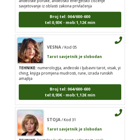
VESNA
/ Kod 05
Broj tel: 064/600-600
Tarot savjetnik je slobodan
tel:0,93€ - mob:1,12€ min
TEHNIKE:
numerologija, anđeoski i ljubavni tarot,
visak, yi ching, knjiga promjena mudrosti, rune,
izrada runskih amajlija
VESNA
/ Kod 05
Broj tel: 064/600-600
Tarot savjetnik je slobodan
tel:0,93€ - mob:1,12€ min
TEHNIKE:
numerologija, anđeoski i ljubavni tarot, visak, yi
ching, knjiga promjena mudrosti, rune, izrada runskih
amajlija
STOJA
/ Kod 31
Broj tel: 064/600-600
tel:0,93€ - mob:1,12€ min
Tarot savjetnik je slobodan
TEHNIKE:
kristalna kugla, tarot, vidovitost, visak
Broj tel: 064/600-600
STOJA
/ Kod 31
tel:0,93€ - mob:1,12€ min
Tarot savjetnik je slobodan
TEHNIKE:
kristalna kugla, tarot, vidovitost, visak