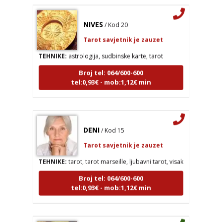
NIVES
/ Kod 20
Tarot savjetnik je zauzet
TEHNIKE:
astrologija, sudbinske karte, tarot
Broj tel: 064/600-600
tel:0,93€ - mob:1,12€ min
DENI
/ Kod 15
NIVES
/ Kod 20
Tarot savjetnik je zauzet
Tarot savjetnik je zauzet
TEHNIKE:
tarot, tarot marseille, ljubavni tarot, visak
TEHNIKE:
astrologija, sudbinske karte, tarot
Broj tel: 064/600-600
Broj tel: 064/600-600
tel:0,93€ - mob:1,12€ min
tel:0,93€ - mob:1,12€ min
DENI
/ Kod 15