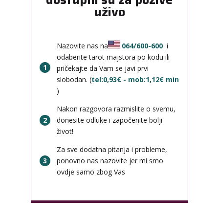
uživo
Nazovite nas na
064/600-600
i
odaberite tarot majstora po kodu ili
1
pričekajte da Vam se javi prvi
slobodan. (
tel:0,93€ - mob:1,12€ min
)
Nakon razgovora razmislite o svemu,
2
donesite odluke i započenite bolji
život!
Za sve dodatna pitanja i probleme,
3
ponovno nas nazovite jer mi smo
ovdje samo zbog Vas