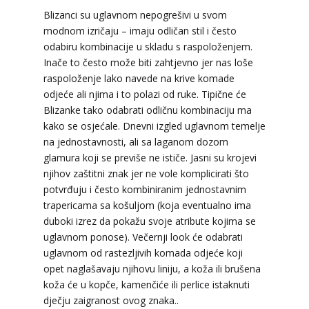
Blizanci su uglavnom nepogrešivi u svom
modnom izričaju – imaju odličan stil i često
odabiru kombinacije u skladu s raspoloženjem.
Inače to često može biti zahtjevno jer nas loše
raspoloženje lako navede na krive komade
odjeće ali njima i to polazi od ruke. Tipične će
Blizanke tako odabrati odličnu kombinaciju ma
kako se osjećale. Dnevni izgled uglavnom temelje
na jednostavnosti, ali sa laganom dozom
glamura koji se previše ne ističe. Jasni su krojevi
njihov zaštitni znak jer ne vole komplicirati što
NIVES
/ Kod 20
potvrđuju i često kombiniranim jednostavnim
trapericama sa košuljom (koja eventualno ima
Tarot savjetnik je zauzet
duboki izrez da pokažu svoje atribute kojima se
TEHNIKE:
astrologija, sudbinske karte, tarot
uglavnom ponose). Večernji look će odabrati
uglavnom od rastezljivih komada odjeće koji
Broj tel: 064/600-600
tel:0,93€ - mob:1,12€ min
opet naglašavaju njihovu liniju, a koža ili brušena
koža će u kopče, kamenčiće ili perlice istaknuti
dječju zaigranost ovog znaka..