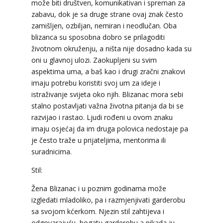
može biti društven, komunikativan i spreman za
zabavu, dok je sa druge strane ovaj znak često
zamišljen, ozbiljan, nemiran i neodlučan. Oba
blizanca su sposobna dobro se prilagoditi
životnom okruženju, a ništa nije dosadno kada su
oni u glavnoj ulozi. Zaokupljeni su svim
aspektima uma, a baš kao i drugi zračni znakovi
imaju potrebu koristiti svoj um za ideje i
istraživanje svijeta oko njih. Blizanac mora sebi
stalno postavljati važna životna pitanja da bi se
razvijao i rastao. Ljudi rođeni u ovom znaku
imaju osjećaj da im druga polovica nedostaje pa
je često traže u prijateljima, mentorima ili
suradnicima.
Stil:
Žena Blizanac i u poznim godinama može
izgledati mladoliko, pa i razmjenjivati garderobu
sa svojom kćerkom. Njezin stil zahtijeva i
odgovarajuću, bogatu garderobu a nikada ju