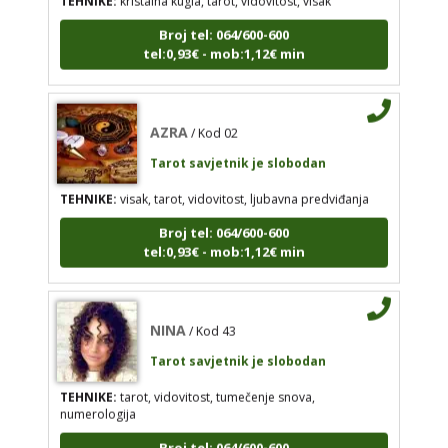
Broj tel: 064/600-600
AZRA
/ Kod 02
tel:0,93€ - mob:1,12€ min
Tarot savjetnik je slobodan
TEHNIKE:
visak, tarot, vidovitost, ljubavna
predviđanja
AZRA
/ Kod 02
Broj tel: 064/600-600
Tarot savjetnik je slobodan
tel:0,93€ - mob:1,12€ min
TEHNIKE:
visak, tarot, vidovitost, ljubavna predviđanja
Broj tel: 064/600-600
tel:0,93€ - mob:1,12€ min
NINA
/ Kod 43
Tarot savjetnik je slobodan
NINA
/ Kod 43
TEHNIKE:
tarot, vidovitost, tumečenje snova,
numerologija
Tarot savjetnik je slobodan
Broj tel: 064/600-600
TEHNIKE:
tarot, vidovitost, tumečenje snova,
tel:0,93€ - mob:1,12€ min
numerologija
Broj tel: 064/600-600
tel:0,93€ - mob:1,12€ min