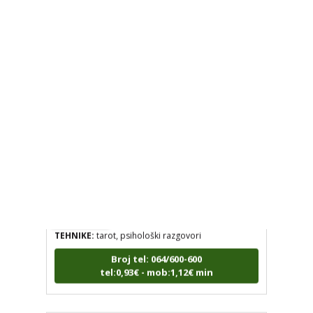
DENI
/ Kod 15
Tarot savjetnik je zauzet
TEHNIKE:
tarot, tarot marseille, ljubavni tarot, visak
Broj tel: 064/600-600
tel:0,93€ - mob:1,12€ min
VESNA BURCSA
/ Kod 55
Tarot savjetnik je slobodan
TEHNIKE:
tarot, psihološki razgovori
Broj tel: 064/600-600
tel:0,93€ - mob:1,12€ min