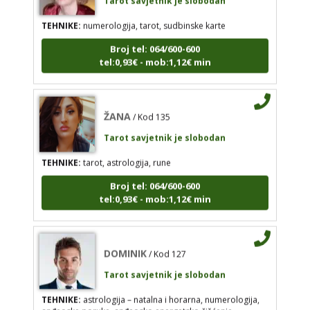
Tarot savjetnik je slobodan
TEHNIKE:
numerologija, tarot, sudbinske karte
TEHNIKE:
tarot, astrologija, rune
Broj tel: 064/600-600
tel:0,93€ - mob:1,12€ min
Broj tel: 064/600-600
tel:0,93€ - mob:1,12€ min
ŽANA
/ Kod 135
Tarot savjetnik je slobodan
DOMINIK
/ Kod 127
TEHNIKE:
tarot, astrologija, rune
Tarot savjetnik je slobodan
Broj tel: 064/600-600
TEHNIKE:
astrologija – natalna i horarna,
tel:0,93€ - mob:1,12€ min
numerologija, anđeoske poruke, anđeosko
energetsko čišćenje savjetovanje iz oblasti zakona
privlačenja
DOMINIK
Broj tel: 064/600-600
/ Kod 127
tel:0,93€ - mob:1,12€ min
Tarot savjetnik je slobodan
TEHNIKE:
astrologija – natalna i horarna, numerologija,
anđeoske poruke, anđeosko energetsko čišćenje
savjetovanje iz oblasti zakona privlačenja