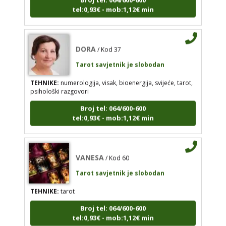
DORA
/ Kod 37
Tarot savjetnik je slobodan
DORA
/ Kod 37
TEHNIKE:
numerologija, visak, bioenergija, svijeće,
Tarot savjetnik je slobodan
tarot, psihološki razgovori
TEHNIKE:
numerologija, visak, bioenergija, svijeće, tarot,
Broj tel: 064/600-600
psihološki razgovori
tel:0,93€ - mob:1,12€ min
Broj tel: 064/600-600
tel:0,93€ - mob:1,12€ min
VANESA
/ Kod 60
VANESA
/ Kod 60
Tarot savjetnik je slobodan
Tarot savjetnik je slobodan
TEHNIKE:
tarot
TEHNIKE:
tarot
Broj tel: 064/600-600
tel:0,93€ - mob:1,12€ min
Broj tel: 064/600-600
tel:0,93€ - mob:1,12€ min