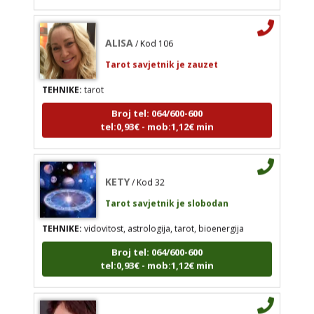
ALISA
/ Kod 106
ALISA
/ Kod 106
Tarot savjetnik je zauzet
Tarot savjetnik je zauzet
TEHNIKE:
tarot
TEHNIKE:
tarot
Broj tel: 064/600-600
Broj tel: 064/600-600
tel:0,93€ - mob:1,12€ min
tel:0,93€ - mob:1,12€ min
KETY
/ Kod 32
Tarot savjetnik je slobodan
KETY
/ Kod 32
TEHNIKE:
vidovitost, astrologija, tarot, bioenergija
Tarot savjetnik je slobodan
TEHNIKE:
vidovitost, astrologija, tarot, bioenergija
Broj tel: 064/600-600
tel:0,93€ - mob:1,12€ min
Broj tel: 064/600-600
tel:0,93€ - mob:1,12€ min
JASNA
/ Kod 12