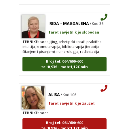
IRIDA - MAGDALENA
/ Kod 36
Tarot savjetnik je slobodan
TEHNIKE:
tarot, jijing, arhetipski kotač, praktična
intuicija, kromoterapija, biblioterapija (terapija
čitanjem i pisanjem), numerologija, radiestezija
Broj tel: 064/600-600
tel:0,93€ - mob:1,12€ min
ALISA
/ Kod 106
Tarot savjetnik je zauzet
TEHNIKE:
tarot
Broj tel: 064/600-600
tel:0,93€ - mob:1,12€ min