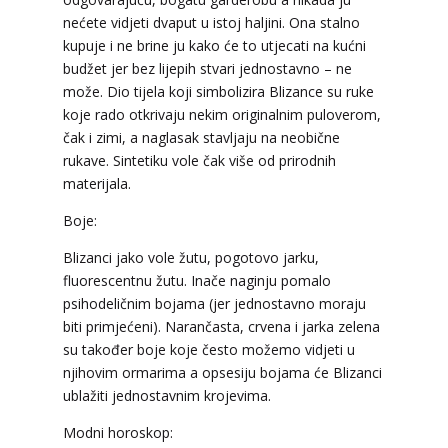
nećete vidjeti dvaput u istoj haljini. Ona stalno
kupuje i ne brine ju kako će to utjecati na kućni
budžet jer bez lijepih stvari jednostavno – ne
može. Dio tijela koji simbolizira Blizance su ruke
koje rado otkrivaju nekim originalnim puloverom,
čak i zimi, a naglasak stavljaju na neobične
rukave. Sintetiku vole čak više od prirodnih
materijala.
Boje:
Blizanci jako vole žutu, pogotovo jarku,
fluorescentnu žutu. Inače naginju pomalo
psihodeličnim bojama (jer jednostavno moraju
biti primjećeni). Narančasta, crvena i jarka zelena
su također boje koje često možemo vidjeti u
njihovim ormarima a opsesiju bojama će Blizanci
ublažiti jednostavnim krojevima.
Modni horoskop: