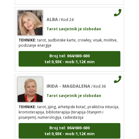
ALBA
/ Kod 24
ALBA
/ Kod 24
Tarot savjetnik je slobodan
Tarot savjetnik je slobodan
TEHNIKE:
tarot, sudbinske karte, crowley, visak,
TEHNIKE:
tarot, sudbinske karte, crowley, visak, molitve,
molitve, podizanje energije
podizanje energije
Broj tel: 064/600-600
Broj tel: 064/600-600
tel:0,93€ - mob:1,12€ min
tel:0,93€ - mob:1,12€ min
IRIDA - MAGDALENA
/ Kod 36
IRIDA - MAGDALENA
/ Kod 36
Tarot savjetnik je slobodan
Tarot savjetnik je slobodan
TEHNIKE:
tarot, jijing, arhetipski kotač, praktična intuicija,
TEHNIKE:
tarot, jijing, arhetipski kotač, praktična
kromoterapija, biblioterapija (terapija čitanjem i
intuicija, kromoterapija, biblioterapija (terapija
pisanjem), numerologija, radiestezija
čitanjem i pisanjem), numerologija, radiestezija
Broj tel: 064/600-600
Broj tel: 064/600-600
tel:0,93€ - mob:1,12€ min
tel:0,93€ - mob:1,12€ min