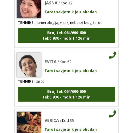
Tarot savjetnik je slobodan
JASNA
/ Kod 12
TEHNIKE:
numerologija, visak, nebeski krug, tarot
Tarot savjetnik je slobodan
Broj tel: 064/600-600
TEHNIKE:
numerologija, visak, nebeski krug, tarot
tel:0,93€ - mob:1,12€ min
Broj tel: 064/600-600
tel:0,93€ - mob:1,12€ min
EVITA
/ Kod 52
Tarot savjetnik je slobodan
EVITA
TEHNIKE:
tarot
/ Kod 52
Tarot savjetnik je slobodan
Broj tel: 064/600-600
tel:0,93€ - mob:1,12€ min
TEHNIKE:
tarot
Broj tel: 064/600-600
tel:0,93€ - mob:1,12€ min
VERICA
/ Kod 35
Tarot savjetnik je slobodan
TEHNIKE:
tarot, razgovori