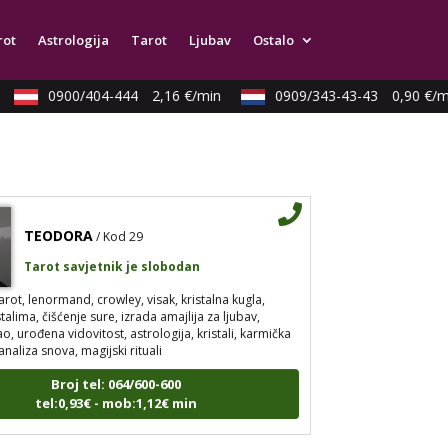
strologija, tarot, numerološki tarot, visak, feng shui
rot
Astrologija
Tarot
Ljubav
Ostalo
a, anđeoski brojevi, tumačenje snova, rune, kristali,
pija bojama, anđeoske karte, iscjeljivanje anđeoskim
0900/404-444
2,16 €/min
0909/343-43-43
0,90 €/mi
Broj tel: 064/600-600
tel:0,93€ - mob:1,12€ min
TEODORA
/ Kod 29
Tarot savjetnik je slobodan
arot, lenormand, crowley, visak, kristalna kugla,
stalima, čišćenje sure, izrada amajlija za ljubav,
, urođena vidovitost, astrologija, kristali, karmička
analiza snova, magijski rituali
Broj tel: 064/600-600
tel:0,93€ - mob:1,12€ min