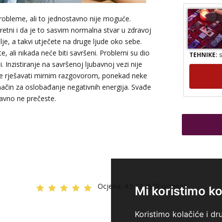
e probleme, ali to jednostavno nije moguće.
retni i da je to sasvim normalna stvar u zdravoj
lje, a takvi utječete na druge ljude oko sebe.
TEHNIKE:
s
te, ali nikada neće biti savršeni. Problemi su dio
. Inzistiranje na savršenoj ljubavnoj vezi nije
eme rješavati mirnim razgovorom, ponekad neke
 način za oslobađanje negativnih energija. Svađe
ravno ne prečeste.
TEHNIKE:
a
numerologij
reiki, tera
energijama
Ocjena:
4.5 / 5 (572 ocjena)
Mi koristimo ko
Koristimo kolačiće i dr