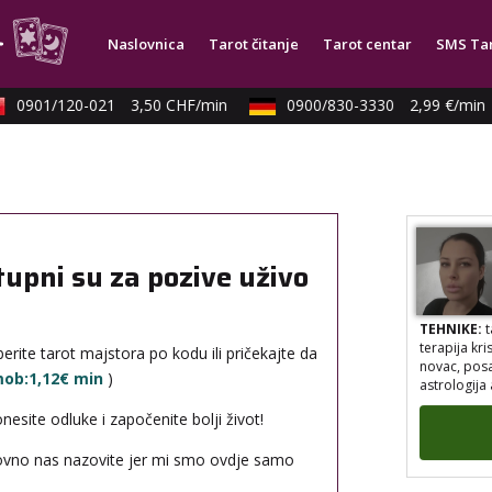
TEHNIKE:
a
Naslovnica
Tarot čitanje
Tarot centar
SMS Ta
numerologij
reiki, tera
energijama
0901/120-021
3,50 CHF/min
0900/830-3330
2,99 €/min
tupni su za pozive uživo
TEHNIKE:
t
terapija kri
erite tarot majstora po kodu ili pričekajte da
novac, posao
astrologija 
 mob:1,12€ min
)
site odluke i započenite bolji život!
novno nas nazovite jer mi smo ovdje samo