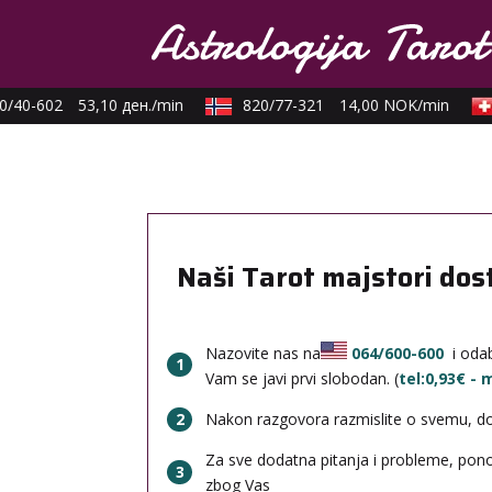
/40-602
53,10 ден./min
820/77-321
14,00 NOK/min
Naši Tarot majstori dos
Nazovite nas na
064/600-600
i odab
1
Vam se javi prvi slobodan. (
tel:0,93€ -
2
Nakon razgovora razmislite o svemu, done
Za sve dodatna pitanja i probleme, po
3
zbog Vas