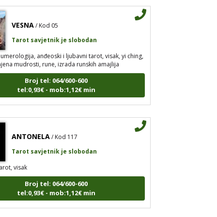
VESNA
/ Kod 05
Tarot savjetnik je slobodan
umerologija, anđeoski i ljubavni tarot, visak, yi ching,
jena mudrosti, rune, izrada runskih amajlija
Broj tel: 064/600-600
tel:0,93€ - mob:1,12€ min
ANTONELA
/ Kod 117
Tarot savjetnik je slobodan
arot, visak
Broj tel: 064/600-600
tel:0,93€ - mob:1,12€ min