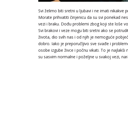
Svi želimo biti sretni u ljubavi i ne imati nikakv
Morate prihvatiti činjenicu da su svi ponekad nes
vezi i braku. Dođu problemi zbog koji ste loše vo
Svi brakovi i veze mogu biti sretni ako se potrudi
života, dio svih nas i od njih je nemoguće pobjeći
dobro. Iako je preporučljivo sve svađe i probl
osobe izgube živce i počnu vikati. To je najlakši
su sasvim normalne i poželjne u svakoj vezi, na