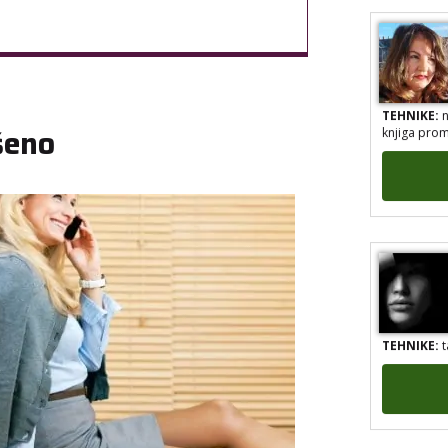
TEHNIKE:
n
knjiga prom
šeno
TEHNIKE:
t