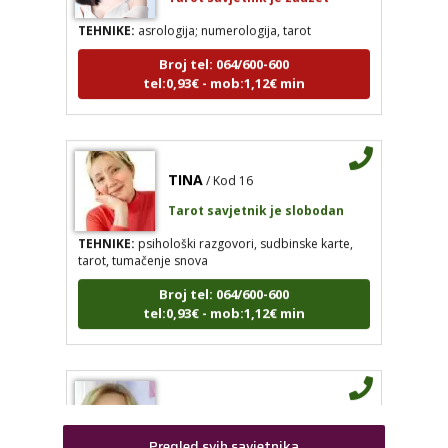
TEHNIKE:
asrologija; numerologija, tarot
Broj tel: 064/600-600
tel:0,93€ - mob:1,12€ min
TINA
/ Kod 16
KRISTINA
/ Kod 160
Tarot savjetnik je slobodan
Tarot savjetnik je zauzet
TEHNIKE:
psihološki razgovori, sudbinske karte,
TEHNIKE:
asrologija; numerologija, tarot
tarot, tumačenje snova
Broj tel: 064/600-600
Broj tel: 064/600-600
tel:0,93€ - mob:1,12€ min
tel:0,93€ - mob:1,12€ min
TINA
/ Kod 16
SANDRA
/ Kod 66
Tarot savjetnik je slobodan
Tarot savjetnik je slobodan
TEHNIKE:
psihološki razgovori, sudbinske karte, tarot,
Pregled svih savjetnika