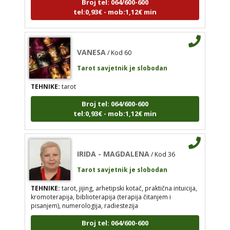
Tarot savjetnik je slobodan
tel:0,93€ - mob:1,12€ min
TEHNIKE:
tarot
Broj tel: 064/600-600
VANESA
tel:0,93€ - mob:1,12€ min
/ Kod 60
Tarot savjetnik je slobodan
TEHNIKE:
tarot
IRIDA - MAGDALENA
/ Kod 36
Broj tel: 064/600-600
tel:0,93€ - mob:1,12€ min
Tarot savjetnik je slobodan
TEHNIKE:
tarot, jijing, arhetipski kotač, praktična
intuicija, kromoterapija, biblioterapija (terapija
čitanjem i pisanjem), numerologija, radiestezija
IRIDA - MAGDALENA
/ Kod 36
Broj tel: 064/600-600
Tarot savjetnik je slobodan
tel:0,93€ - mob:1,12€ min
TEHNIKE:
tarot, jijing, arhetipski kotač, praktična intuicija,
kromoterapija, biblioterapija (terapija čitanjem i
pisanjem), numerologija, radiestezija
Broj tel: 064/600-600
KETY
/ Kod 32
tel:0,93€ - mob:1,12€ min