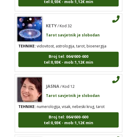
Tarot savjetnik je slobodan
TEHNIKE:
vidovitost, astrologija, tarot, bioenergija
KETY
/ Kod 32
Broj tel: 064/600-600
tel:0,93€ - mob:1,12€ min
Tarot savjetnik je slobodan
TEHNIKE:
vidovitost, astrologija, tarot, bioenergija
Broj tel: 064/600-600
tel:0,93€ - mob:1,12€ min
JASNA
/ Kod 12
Tarot savjetnik je slobodan
TEHNIKE:
numerologija, visak, nebeski krug, tarot
JASNA
/ Kod 12
Broj tel: 064/600-600
Tarot savjetnik je slobodan
tel:0,93€ - mob:1,12€ min
TEHNIKE:
numerologija, visak, nebeski krug, tarot
Broj tel: 064/600-600
tel:0,93€ - mob:1,12€ min
EVITA
/ Kod 52
Tarot savjetnik je slobodan