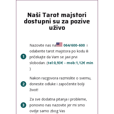
Naši Tarot majstori
dostupni su za pozive
uživo
Nazovite nas na
064/600-600
i
odaberite tarot majstora po kodu ili
1
pričekajte da Vam se javi prvi
slobodan. (
tel:0,93€ - mob:1,12€ min
)
Nakon razgovora razmislite o svemu,
2
donesite odluke i započenite bolji
život!
Za sve dodatna pitanja i probleme,
3
ponovno nas nazovite jer mi smo
ovdje samo zbog Vas