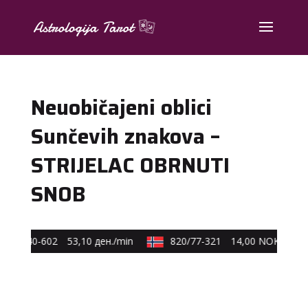
Neuobičajeni oblici
Sunčevih znakova –
STRIJELAC OBRNUTI
SNOB
590/40-602
53,10 ден./min
820/77-321
14,00 NOK/min