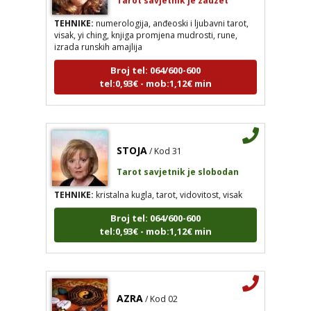
TEHNIKE:
numerologija, anđeoski i ljubavni tarot,
visak, yi ching, knjiga promjena mudrosti, rune,
izrada runskih amajlija
Broj tel: 064/600-600
tel:0,93€ - mob:1,12€ min
STOJA
/ Kod 31
Tarot savjetnik je slobodan
TEHNIKE:
kristalna kugla, tarot, vidovitost, visak
Broj tel: 064/600-600
tel:0,93€ - mob:1,12€ min
AZRA
/ Kod 02
Tarot savjetnik je zauzet