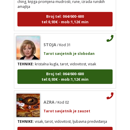
Tarot savjetnik je slobodan
amajlija
TEHNIKE:
kristalna kugla, tarot, vidovitost, visak
Broj tel: 064/600-600
tel:0,93€ - mob:1,12€ min
Broj tel: 064/600-600
tel:0,93€ - mob:1,12€ min
STOJA
/ Kod 31
Tarot savjetnik je slobodan
AZRA
/ Kod 02
TEHNIKE:
kristalna kugla, tarot, vidovitost, visak
Tarot savjetnik je zauzet
Broj tel: 064/600-600
TEHNIKE:
visak, tarot, vidovitost, ljubavna
tel:0,93€ - mob:1,12€ min
predviđanja
Broj tel: 064/600-600
tel:0,93€ - mob:1,12€ min
AZRA
/ Kod 02
Tarot savjetnik je zauzet
TEHNIKE:
visak, tarot, vidovitost, ljubavna predviđanja
VANESA
/ Kod 60
Broj tel: 064/600-600