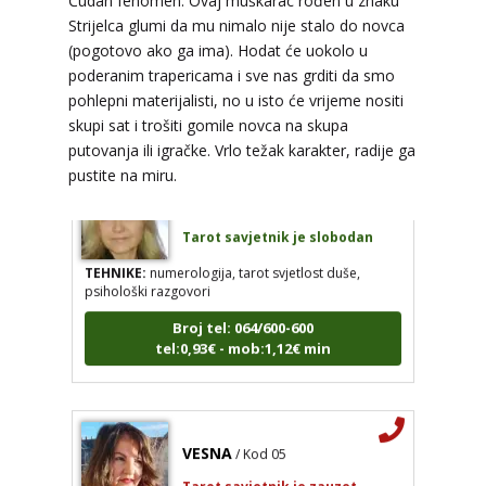
Čudan fenomen. Ovaj muškarac rođen u znaku
TEHNIKE:
psihološki razgovori, sudbinske karte,
tarot, tumačenje snova
Strijelca glumi da mu nimalo nije stalo do novca
(pogotovo ako ga ima). Hodat će uokolo u
Broj tel: 064/600-600
poderanim trapericama i sve nas grditi da smo
tel:0,93€ - mob:1,12€ min
pohlepni materijalisti, no u isto će vrijeme nositi
skupi sat i trošiti gomile novca na skupa
putovanja ili igračke. Vrlo težak karakter, radije ga
pustite na miru.
SANDRA
/ Kod 66
Tarot savjetnik je slobodan
TEHNIKE:
numerologija, tarot svjetlost duše,
psihološki razgovori
Broj tel: 064/600-600
tel:0,93€ - mob:1,12€ min
VESNA
/ Kod 05
Tarot savjetnik je zauzet