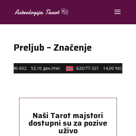
Preljub – Značenje
0590/40-602
53,10 ден./min
820/77-321
14,00 NOK/min
Naši Tarot majstori
dostupni su za pozive
uživo