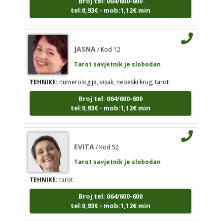
tel:0,93€ - mob:1,12€ min
Tarot savjetnik je slobodan
TEHNIKE:
numerologija, visak, nebeski krug, tarot
Broj tel: 064/600-600
JASNA
/ Kod 12
tel:0,93€ - mob:1,12€ min
Tarot savjetnik je slobodan
TEHNIKE:
numerologija, visak, nebeski krug, tarot
Broj tel: 064/600-600
EVITA
/ Kod 52
tel:0,93€ - mob:1,12€ min
Tarot savjetnik je slobodan
TEHNIKE:
tarot
EVITA
/ Kod 52
Broj tel: 064/600-600
tel:0,93€ - mob:1,12€ min
Tarot savjetnik je slobodan
TEHNIKE:
tarot
Broj tel: 064/600-600
tel:0,93€ - mob:1,12€ min