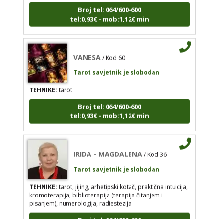
Tarot savjetnik je slobodan
Broj tel: 064/600-600
tel:0,93€ - mob:1,12€ min
TEHNIKE:
tarot
Broj tel: 064/600-600
tel:0,93€ - mob:1,12€ min
VANESA
/ Kod 60
Tarot savjetnik je slobodan
TEHNIKE:
tarot
IRIDA - MAGDALENA
/ Kod 36
Broj tel: 064/600-600
Tarot savjetnik je slobodan
tel:0,93€ - mob:1,12€ min
TEHNIKE:
tarot, jijing, arhetipski kotač, praktična
intuicija, kromoterapija, biblioterapija (terapija
čitanjem i pisanjem), numerologija, radiestezija
IRIDA - MAGDALENA
/ Kod 36
Broj tel: 064/600-600
Tarot savjetnik je slobodan
tel:0,93€ - mob:1,12€ min
TEHNIKE:
tarot, jijing, arhetipski kotač, praktična intuicija,
kromoterapija, biblioterapija (terapija čitanjem i
pisanjem), numerologija, radiestezija
JASNA
/ Kod 12
Broj tel: 064/600-600