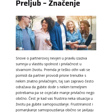
Preljub – Značenje
Snove o partnerovoj nevjeri u pravilu izaziva
sumnja u vlastitu spolnost i privlačnost u
stvarnom životu. Premda je teško othr-vati se
pomisli da partner provodi prisne trenutke s
nekim znatno privlačnijim, taj san zapravo često
odražava da gubite dodir s nekim temeljnim
potrebama pa se osjećate manje privlačno nego
obično. Čest je kad vas frustrira neka situacija u
ŽANA
/ Kod 135
životu pa gubite samopouzdanje. Frustriranost i
Tarot savjetnik je zauzet
pomanjkanje samopouzdanja obično se javljaju