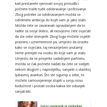
kad prestanete vjerovati svojoj prosudbi i
TEHNIKE:
tarot, astrologija, rune
počnete tražiti tuđe odobravanje i poštovanje.
Broj tel: 064/600-600
Zbog potrebe za odobravanjem možda se
tel:0,93€ - mob:1,12€ min
odreknete ambicija do kojih vam je jako stalo.
Možda ćete se zavaravati opravdanjem da to
radite za svoje dobro, ali nesvjesno ćete osjećati
da ste sebe iznevjerili. Zbog toga možete osjetiti
HELENA
/ Kod 333
prazninu i uznemirenost pa, umjesto da izrazite
kako se osjećate, taj nerazriješeni unutarnji
Tarot savjetnik je slobodan
nemir prenijeti na osobu do koje vam je stalo.
TEHNIKE:
tarot, meditacija, slanje pozitivne
Umjesto da se povjerite sadašnjem partneru,
energije, poruke anđela, priča o vašim brojevima
možda se čak počnete nadati da ćete se svidjeti
Broj tel: 064/600-600
nekom drugom i, naposljetku, sanjariti o vlastitoj
tel:0,93€ - mob:1,12€ min
ljubavnoj avanturi. Što ste sigurniji u sebe, to
možete samouvjerenije stupiti u svoju novu
budućnost i postati osoba kakva ste oduvijek
sanjali biti.
VESNA
/ Kod 05
Tarot savjetnik je slobodan