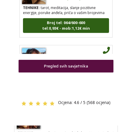
TEHNIKE:
tarot, meditacija, slanje pozitivne
TEHNIKE:
tarot, astrologija, rune
energije, poruke anđela, priča o vašim brojevima
Broj tel: 064/600-600
Broj tel: 064/600-600
tel:0,93€ - mob:1,12€ min
tel:0,93€ - mob:1,12€ min
HELENA
/ Kod 333
VESNA
/ Kod 05
Tarot savjetnik je slobodan
Tarot savjetnik je slobodan
Pregled svih savjetnika
TEHNIKE:
tarot, meditacija, slanje pozitivne energije,
poruke anđela, priča o vašim brojevima
TEHNIKE:
numerologija, anđeoski i ljubavni tarot,
visak, yi ching, knjiga promjena mudrosti, rune,
Broj tel: 064/600-600
izrada runskih amajlija
tel:0,93€ - mob:1,12€ min
Broj tel: 064/600-600
tel:0,93€ - mob:1,12€ min
Ocjena:
4.6 / 5 (568 ocjena)
VESNA
/ Kod 05
Tarot savjetnik je slobodan
STOJA
/ Kod 31
TEHNIKE:
numerologija, anđeoski i ljubavni tarot, visak, yi