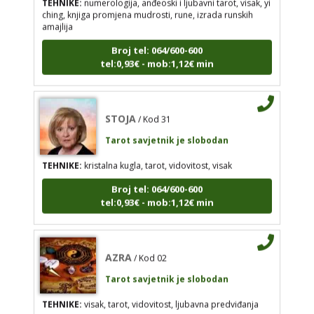
ching, knjiga promjena mudrosti, rune, izrada runskih
Tarot savjetnik je slobodan
amajlija
TEHNIKE:
kristalna kugla, tarot, vidovitost, visak
Broj tel: 064/600-600
Broj tel: 064/600-600
tel:0,93€ - mob:1,12€ min
tel:0,93€ - mob:1,12€ min
STOJA
/ Kod 31
Tarot savjetnik je slobodan
AZRA
/ Kod 02
Tarot savjetnik je slobodan
TEHNIKE:
kristalna kugla, tarot, vidovitost, visak
TEHNIKE:
visak, tarot, vidovitost, ljubavna
Broj tel: 064/600-600
predviđanja
tel:0,93€ - mob:1,12€ min
Broj tel: 064/600-600
tel:0,93€ - mob:1,12€ min
AZRA
/ Kod 02
Tarot savjetnik je slobodan
VANESA
TEHNIKE:
visak, tarot, vidovitost, ljubavna predviđanja
/ Kod 60