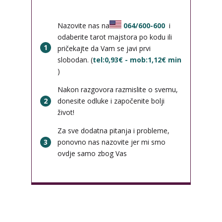
Nazovite nas na
064/600-600
i
odaberite tarot majstora po kodu ili
1
pričekajte da Vam se javi prvi
slobodan. (
tel:0,93€ - mob:1,12€ min
)
Nakon razgovora razmislite o svemu,
2
donesite odluke i započenite bolji
život!
Za sve dodatna pitanja i probleme,
3
ponovno nas nazovite jer mi smo
ovdje samo zbog Vas