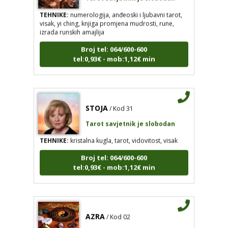
TEHNIKE:
numerologija, anđeoski i ljubavni tarot,
visak, yi ching, knjiga promjena mudrosti, rune,
izrada runskih amajlija
Broj tel: 064/600-600
tel:0,93€ - mob:1,12€ min
STOJA
/ Kod 31
Tarot savjetnik je slobodan
TEHNIKE:
kristalna kugla, tarot, vidovitost, visak
Broj tel: 064/600-600
tel:0,93€ - mob:1,12€ min
AZRA
/ Kod 02
Tarot savjetnik je slobodan