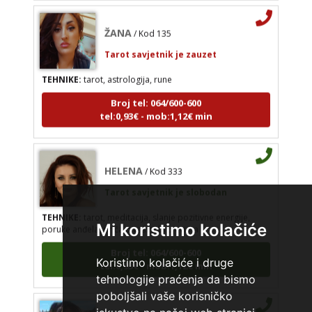
ŽANA
/ Kod 135
Tarot savjetnik je zauzet
TEHNIKE:
tarot, astrologija, rune
Broj tel: 064/600-600
tel:0,93€ - mob:1,12€ min
HELENA
/ Kod 333
Tarot savjetnik je slobodan
TEHNIKE:
tarot, meditacija, slanje pozitivne energije,
poruke anđela, priča o vašim brojevima
Mi koristimo kolačiće
Broj tel: 064/600-600
tel:0,93€ - mob:1,12€ min
Koristimo kolačiće i druge
tehnologije praćenja da bismo
poboljšali vaše korisničko
VESNA
/ Kod 05