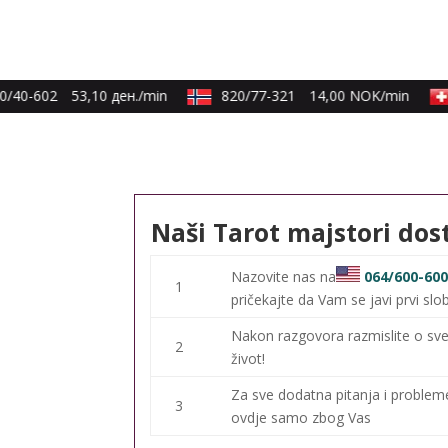
/40-602
53,10 ден./min
820/77-321
14,00 NOK/min
Naši Tarot majstori dos
Nazovite nas na
064/600-60
1
pričekajte da Vam se javi prvi slo
Nakon razgovora razmislite o sve
2
život!
Za sve dodatna pitanja i proble
3
ovdje samo zbog Vas