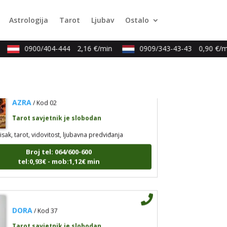
Tarot savjetnik je zauzet
Astrologija
Tarot
Ljubav
Ostalo
ristalna kugla, tarot, vidovitost, visak
Broj tel: 064/600-600
0900/404-444
2,16 €/min
0909/343-43-43
0,90 €/mi
tel:0,93€ - mob:1,12€ min
AZRA
/ Kod 02
Tarot savjetnik je slobodan
isak, tarot, vidovitost, ljubavna predviđanja
Broj tel: 064/600-600
tel:0,93€ - mob:1,12€ min
DORA
/ Kod 37
Tarot savjetnik je slobodan