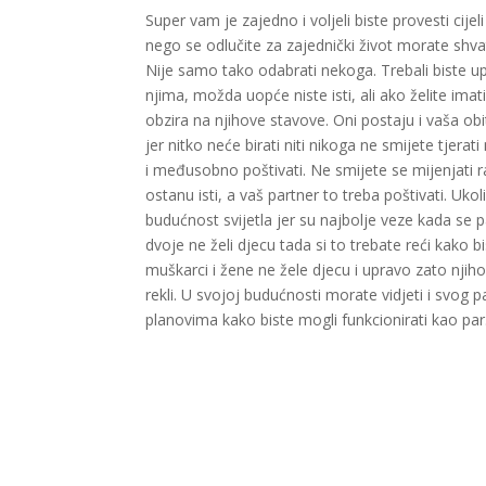
Super vam je zajedno i voljeli biste provesti cijeli
nego se odlučite za zajednički život morate shvatii
Nije samo tako odabrati nekoga. Trebali biste upo
njima, možda uopće niste isti, ali ako želite ima
obzira na njihove stavove. Oni postaju i vaša obite
jer nitko neće birati niti nikoga ne smijete tjerat
i međusobno poštivati. Ne smijete se mijenjati r
ostanu isti, a vaš partner to treba poštivati. Ukol
budućnost svijetla jer su najbolje veze kada se 
dvoje ne želi djecu tada si to trebate reći kako bist
muškarci i žene ne žele djecu i upravo zato njih
rekli. U svojoj budućnosti morate vidjeti i svog
planovima kako biste mogli funkcionirati kao par