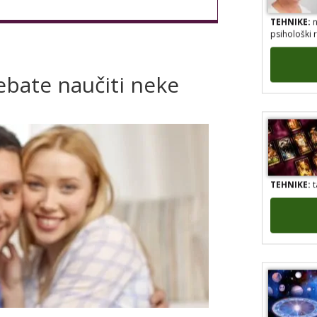
TEHNIKE:
n
psihološki 
rebate naučiti neke
TEHNIKE:
t