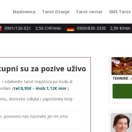
Naslovnica
Tarot čitanje
Tarot centar
SMS Tarot
TEHNIKE:
k
0901/120-021
3,50 CHF/min
0900/830-3330
2,99 €/min
tupni su za pozive uživo
TEHNIKE:
v
0
i odaberite tarot majstora po kodu ili
bodan. (
tel:0,93€ - mob:1,12€ min
)
mu, donesite odluke i započenite bolji
me, ponovno nas nazovite jer mi smo