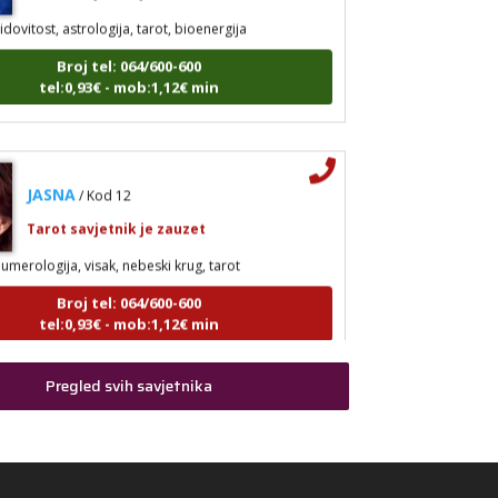
idovitost, astrologija, tarot, bioenergija
Broj tel: 064/600-600
tel:0,93€ - mob:1,12€ min
JASNA
/ Kod 12
Tarot savjetnik je zauzet
umerologija, visak, nebeski krug, tarot
Broj tel: 064/600-600
tel:0,93€ - mob:1,12€ min
Pregled svih savjetnika
EVITA
/ Kod 52
Tarot savjetnik je slobodan
arot