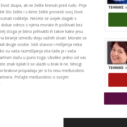
TEHNIKE:
v
 život skupa, ali ne želite krenuti pred rudo. Prije
t što želite i s kime želite provesti svoj život.
znati roditelje. Nećete se uvijek slagati s
ti dobar odnos s njima morate ih poštivati bez
lj stoga je bitno prihvatiti ih takve kakvi jesu
i na biranje između dviju važnih stvari. Morate se
adi druge osobe. Vaši stavovi i mišljenja neka
iko su vaša razmišljanja ista tada je i vaša
partneri slažu u puno toga. Ukoliko jedno od vas
e znali isplati li se ulaziti u brak ili ne. Mnogi
TEHNIKE:
n
ovi brakovi propadaju jer si to nisu međusobno
 partnera. Pričajte međusobno o svojim
.
TEHNIKE:
t