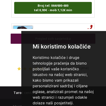
Broj tel: 064/600-600
tel:0,93€ - mob:1,12€ min
VESNA
/ Kod 05
Pregled svih savjetnika
Tarot savjetnik je zauzet
Mi koristimo kolačiće
TEHNIKE:
numerologija, anđeoski i ljubavni tarot, visak, yi
ching, knjiga promjena mudrosti, rune, izrada runskih
amajlija
Koristimo kolačiće i druge
Broj tel: 064/600-600
tehnologije praćenja da bismo
tel:0,93€ - mob:1,12€ min
Ocjena:
4.5 / 5 (306 ocjena)
poboljšali vaše korisničko
iskustvo na našoj web stranici,
kako bismo vam prikazali
personalizirani sadržaj i ciljane
STOJA
/ Kod 31
oglase, analizirali promet na našoj
Tarot centar
Polica privatnosti
Kolačići
Tarot savjetnik je zauzet
web stranici i razumjeli odakle
dolaze naši posjetitelji.
TEHNIKE:
kristalna kugla, tarot, vidovitost, visak