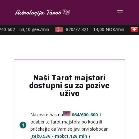
40-602
53,10 ден./min
820/77-321
14,00 NOK/min
Naši Tarot majstori
dostupni su za pozive
uživo
Nazovite nas na
064/600-600
i
odaberite tarot majstora po kodu ili
1
pričekajte da Vam se javi prvi slobodan.
(
tel:0,93€ - mob:1,12€ min
)