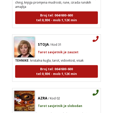
ching, knjiga promjena mudrosti, rune, izrada runskih
amajlija
Broj tel: 064/600-600
tel:0,93€ - mob:1,12€ min
STOJA
/ Kod 31
Tarot savjetnik je zauzet
TEHNIKE:
kristalna kugla, tarot, vidovitost, visak
Broj tel: 064/600-600
tel:0,93€ - mob:1,12€ min
AZRA
/ Kod 02
Tarot savjetnik je slobodan
TEHNIKE:
visak, tarot, vidovitost, ljubavna predviđanja