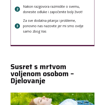
Nakon razgovora razmislite o svemu,
2
donesite odluke i započenite bolji život!
Za sve dodatna pitanja i probleme,
3
ponovno nas nazovite jer mi smo ovdje
samo zbog Vas
Susret s mrtvom
voljenom osobom –
Djelovanje
KRISTINA
/ Kod 160
Tarot savjetnik je zauzet
TEHNIKE:
asrologija; numerologija, tarot