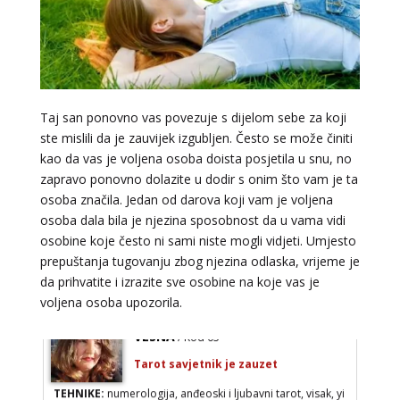
Broj tel: 064/600-600
tel:0,93€ - mob:1,12€ min
Taj san ponovno vas povezuje s dijelom sebe za koji
TINA
/ Kod 16
ste mislili da je zauvijek izgubljen. Često se može činiti
Tarot savjetnik je slobodan
kao da vas je voljena osoba doista posjetila u snu, no
zapravo ponovno dolazite u dodir s onim što vam je ta
TEHNIKE:
psihološki razgovori, sudbinske karte, tarot,
tumačenje snova
osoba značila. Jedan od darova koji vam je voljena
osoba dala bila je njezina sposobnost da u vama vidi
Broj tel: 064/600-600
osobine koje često ni sami niste mogli vidjeti. Umjesto
tel:0,93€ - mob:1,12€ min
prepuštanja tugovanju zbog njezina odlaska, vrijeme je
da prihvatite i izrazite sve osobine na koje vas je
voljena osoba upozorila.
VESNA
/ Kod 05
Tarot savjetnik je zauzet
TEHNIKE:
numerologija, anđeoski i ljubavni tarot, visak, yi