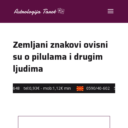
Zemljani znakovi ovisni
su o pilulama i drugim
ljudima
/648-648
tel:0,93€ - mob:1,12€ min
0590/40-602
53,10 ден