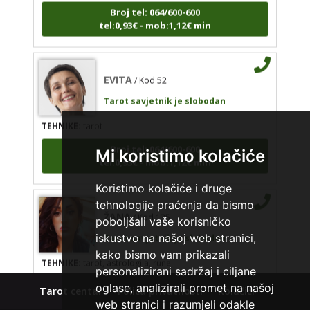
Broj tel: 064/600-600
EVITA
/ Kod 52
tel:0,93€ - mob:1,12€ min
Tarot savjetnik je slobodan
TEHNIKE:
tarot
EVITA
/ Kod 52
Broj tel: 064/600-600
tel:0,93€ - mob:1,12€ min
Tarot savjetnik je slobodan
TEHNIKE:
tarot
Broj tel: 064/600-600
tel:0,93€ - mob:1,12€ min
Mi koristimo kolačiće
Koristimo kolačiće i druge
tehnologije praćenja da bismo
ŽANA
/ Kod 135
poboljšali vaše korisničko
Tarot savjetnik je slobodan
iskustvo na našoj web stranici,
TEHNIKE:
tarot, astrologija, rune
kako bismo vam prikazali
personalizirani sadržaj i ciljane
Broj tel: 064/600-600
oglase, analizirali promet na našoj
tel:0,93€ - mob:1,12€ min
Tarot centar
Polica privatnosti
Kolačići
web stranici i razumjeli odakle