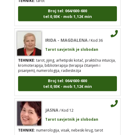
IRIDA - MAGDALENA
/ Kod 36
Broj tel: 064/600-600
Tarot savjetnik je slobodan
tel:0,93€ - mob:1,12€ min
TEHNIKE:
tarot, jijing, arhetipski kotač, praktična
intuicija, kromoterapija, biblioterapija (terapija
čitanjem i pisanjem), numerologija, radiestezija
IRIDA - MAGDALENA
/ Kod 36
Broj tel: 064/600-600
Tarot savjetnik je slobodan
tel:0,93€ - mob:1,12€ min
TEHNIKE:
tarot, jijing, arhetipski kotač, praktična intuicija,
kromoterapija, biblioterapija (terapija čitanjem i
pisanjem), numerologija, radiestezija
JASNA
/ Kod 12
Broj tel: 064/600-600
tel:0,93€ - mob:1,12€ min
Tarot savjetnik je slobodan
TEHNIKE:
numerologija, visak, nebeski krug, tarot
Broj tel: 064/600-600
JASNA
/ Kod 12
tel:0,93€ - mob:1,12€ min
Tarot savjetnik je slobodan
TEHNIKE:
numerologija, visak, nebeski krug, tarot