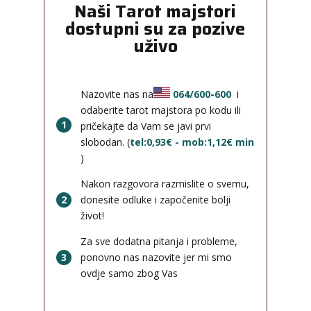
Naši Tarot majstori
dostupni su za pozive
uživo
Nazovite nas na
064/600-600
i
odaberite tarot majstora po kodu ili
1
pričekajte da Vam se javi prvi
slobodan. (
tel:0,93€ - mob:1,12€ min
)
Nakon razgovora razmislite o svemu,
2
donesite odluke i započenite bolji
život!
Za sve dodatna pitanja i probleme,
3
ponovno nas nazovite jer mi smo
ovdje samo zbog Vas