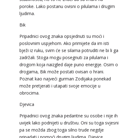
poroke. Lako postanu ovisni o pilulama i drugim
ljudima.
Bik
Pripadnici ovog znaka opsjednuti su moći i
poslovnim uspjehom. Ako primijete da im isti
bježi iz ruku, svim će se silama potruditi ne bi li ga
zadržali. Stoga mogu posegnuti za pilulama i
drogom koja naizgled daje puno energije. Osim o
drogama, Bik može postati ovisan o hrani.
Poznat kao najveći gurman Zodijaka ponekad
može pretjerati i utapati svoje emocije u
obrocima.
Djevica
Pripadnici ovog znaka pedantne su osobe i nije ih
uvijek lako podnijeti u društvu. Oni su toga svjesni
pa se možda zbog toga silno trude negdje
pripadati i pomoći drugim ljudima. Djevice