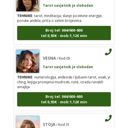
Tarot savjetnik je slobodan
Tarot savjetnik je slobodan
TEHNIKE:
tarot, meditacija, slanje pozitivne energije,
poruke anđela, priča o vašim brojevima
TEHNIKE:
numerologija, anđeoski i ljubavni tarot,
visak, yi ching, knjiga promjena mudrosti, rune,
Broj tel: 064/600-600
izrada runskih amajlija
tel:0,93€ - mob:1,12€ min
Broj tel: 064/600-600
tel:0,93€ - mob:1,12€ min
VESNA
/ Kod 05
Tarot savjetnik je slobodan
STOJA
/ Kod 31
TEHNIKE:
numerologija, anđeoski i ljubavni tarot, visak, yi
ching, knjiga promjena mudrosti, rune, izrada runskih
Tarot savjetnik je slobodan
amajlija
TEHNIKE:
kristalna kugla, tarot, vidovitost, visak
Broj tel: 064/600-600
Broj tel: 064/600-600
tel:0,93€ - mob:1,12€ min
tel:0,93€ - mob:1,12€ min
STOJA
/ Kod 31