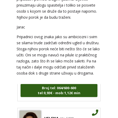
preuzimaju ulogu spasitelja i toliko se posvete
osobi s kojom se druže da to postaje naporno.
Njihov porok je da budu traženi.
Jarac
Pripadnici ovog znaka jako su ambiciozni i svim
se silama trude zadržati određni ugled u društvu.
Stoga njihov porok neće biti nešto što će se lako
učiti. Oni se mogu navući na pilule iz praktičnog
ŽANA
/ Kod 135
razloga, zato što ih se lako može sakriti. Pa na
Tarot savjetnik je slobodan
taj način i dalje mogu održati privid staloženih
osoba dok s druge strane uživaju u drogama.
TEHNIKE:
tarot, astrologija, rune
Broj tel: 064/600-600
tel:0,93€ - mob:1,12€ min
HELENA
/ Kod 333