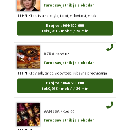
Tarot savjetnik je slobodan
AZRA
/ Kod 02
Tarot savjetnik je slobodan
TEHNIKE:
kristalna kugla, tarot, vidovitost, visak
TEHNIKE:
visak, tarot, vidovitost, ljubavna
Broj tel: 064/600-600
predviđanja
tel:0,93€ - mob:1,12€ min
Broj tel: 064/600-600
tel:0,93€ - mob:1,12€ min
AZRA
/ Kod 02
Tarot savjetnik je slobodan
VANESA
TEHNIKE:
visak, tarot, vidovitost, ljubavna predviđanja
/ Kod 60
Tarot savjetnik je slobodan
Broj tel: 064/600-600
tel:0,93€ - mob:1,12€ min
TEHNIKE:
tarot
Broj tel: 064/600-600
tel:0,93€ - mob:1,12€ min
VANESA
/ Kod 60
Tarot savjetnik je slobodan
TEHNIKE:
tarot